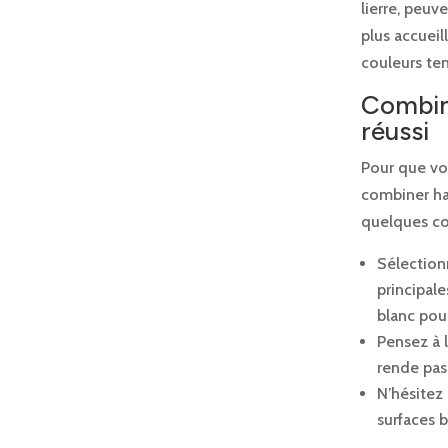
lierre, peu
plus accueil
couleurs te
Combine
réussi
Pour que vot
combiner ha
quelques co
Sélectio
principal
blanc pou
Pensez à 
rende pas
N’hésitez
surfaces b