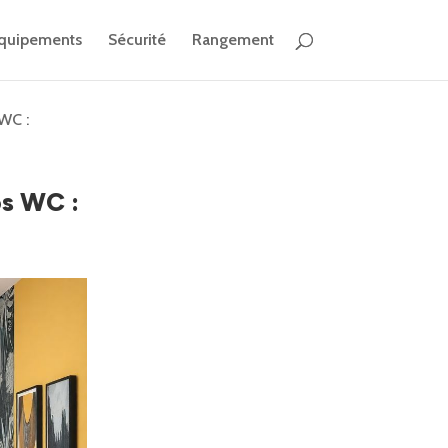
quipements
Sécurité
Rangement
WC :
os WC :