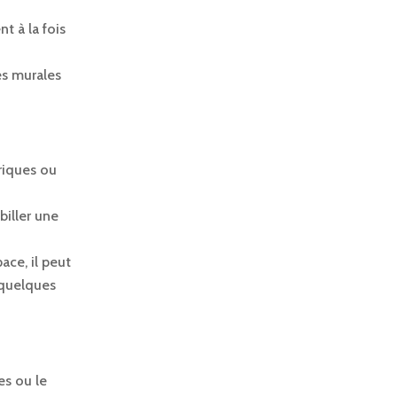
t à la fois
es murales
riques ou
biller une
ace, il peut
 quelques
es ou le