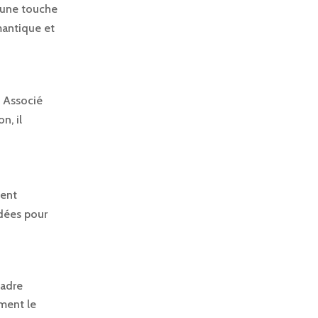
t une touche
mantique et
. Associé
n, il
vent
idées pour
cadre
ement le