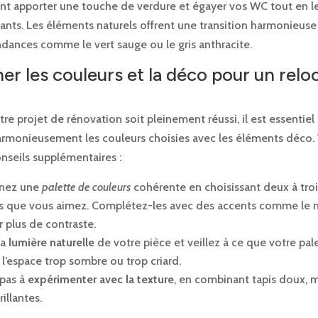
vent apporter une touche de verdure et égayer vos WC tout en l
lants. Les éléments naturels offrent une transition harmonieuse
ndances comme le vert sauge ou le gris anthracite.
r les couleurs et la déco pour un relo
re projet de rénovation soit pleinement réussi, il est essentiel
rmonieusement les couleurs choisies avec les éléments déco. 
nseils supplémentaires :
nnez une
palette de couleurs
cohérente en choisissant deux à troi
es que vous aimez. Complétez-les avec des accents comme le n
r plus de contraste.
la
lumière naturelle
de votre pièce et veillez à ce que votre pal
 l’espace trop sombre ou trop criard.
 pas à
expérimenter avec la texture
, en combinant tapis doux, m
rillantes.