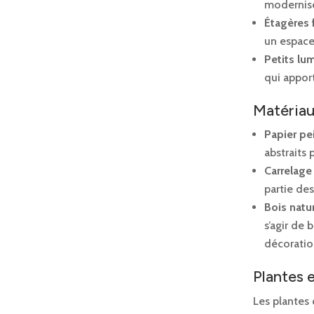
modernise
Étagères f
un espace
Petits lum
qui appor
Matériau
Papier pe
abstraits
Carrelage 
partie des
Bois natur
s’agir de
décoratio
Plantes 
Les plantes 