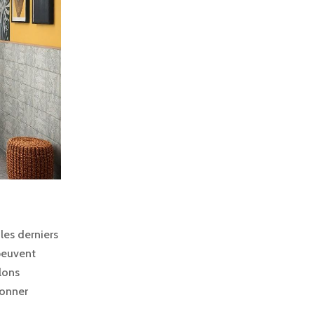
les derniers
 peuvent
llons
donner