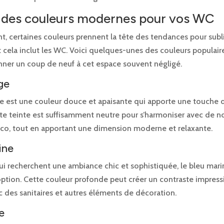
r des couleurs modernes pour vos WC
t, certaines couleurs prennent la tête des tendances pour sub
et cela inclut les WC. Voici quelques-unes des couleurs populair
ner un coup de neuf à cet espace souvent négligé.
ge
ge est une couleur douce et apaisante qui apporte une touche 
te teinte est suffisamment neutre pour s’harmoniser avec de 
éco, tout en apportant une dimension moderne et relaxante.
ine
ui recherchent une ambiance chic et sophistiquée, le bleu mari
option. Cette couleur profonde peut créer un contraste impres
c des sanitaires et autres éléments de décoration.
e