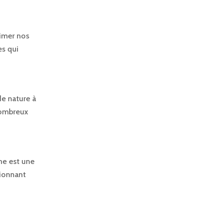
limer nos
es qui
de nature à
nombreux
ne est une
sionnant