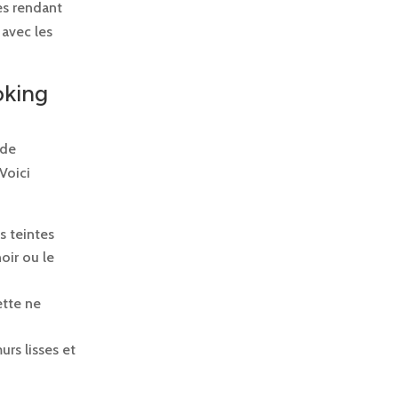
es rendant
 avec les
oking
 de
Voici
s teintes
oir ou le
ette ne
urs lisses et