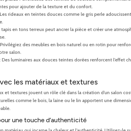
tes pour ajouter de la texture et du confort.
Les rideaux en teintes douces comme le gris perle adoucissent
e.
tapis en tons terreux peut ancrer la pièce et créer une atmosp
se.
Privilégiez des meubles en bois naturel ou en rotin pour renforc
otre salon.
:
Des luminaires aux douces teintes dorées renforcent l’effet c
vec les matériaux et textures
x et textures jouent un rôle clé dans la création d’un salon cos
urelles comme le bois, la laine ou le lin apportent une dimensio
éable.
pour une touche d’authenticité
n matériau qui incarne la chaleur et l’authenticité. Utilisez-le su