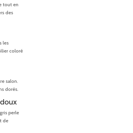
e tout en
ers des
s les
ilier coloré
re salon.
ns dorés.
 doux
ris perle
t de