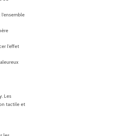
 l’ensemble
hère
er l’effet
haleureux
y. Les
n tactile et
r les