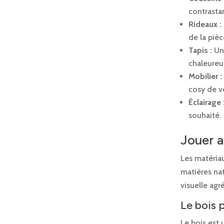
contrastan
Rideaux :
de la pièc
Tapis :
Un 
chaleureu
Mobilier :
cosy de v
Éclairage 
souhaité.
Jouer a
Les matériau
matières nat
visuelle agr
Le bois 
Le bois est u