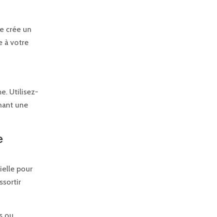
le crée un
e à votre
e. Utilisez-
enant une
e
ielle pour
ssortir
s ou