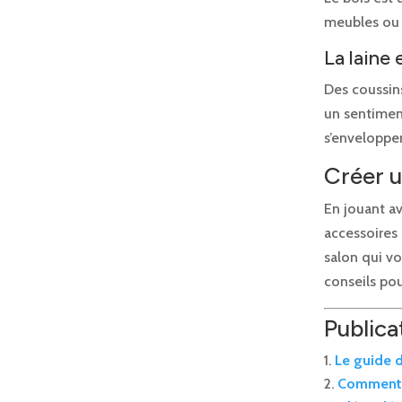
meubles ou d
La laine 
Des coussin
un sentiment
s’envelopper
Créer u
En jouant a
accessoires
salon qui vo
conseils po
Publicat
Le guide 
Comment 