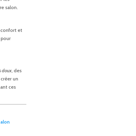
re salon.
 confort et
 pour
s doux
, des
 créer un
sant ces
salon