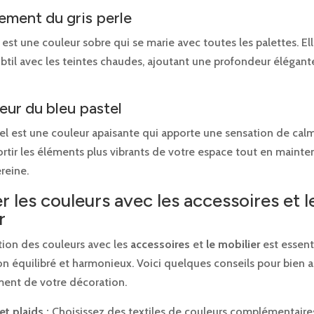
nement du gris perle
e est une couleur sobre qui se marie avec toutes les palettes. El
btil avec les teintes chaudes, ajoutant une profondeur élégant
heur du bleu pastel
el est une couleur apaisante qui apporte une sensation de calm
ortir les éléments plus vibrants de votre espace tout en maint
reine.
r les couleurs avec les accessoires et l
r
tion des couleurs avec les
accessoires
et
le mobilier
est essent
on équilibré et harmonieux. Voici quelques conseils pour bien a
ent de votre décoration.
t plaids :
Choisissez des textiles de couleurs complémentaire