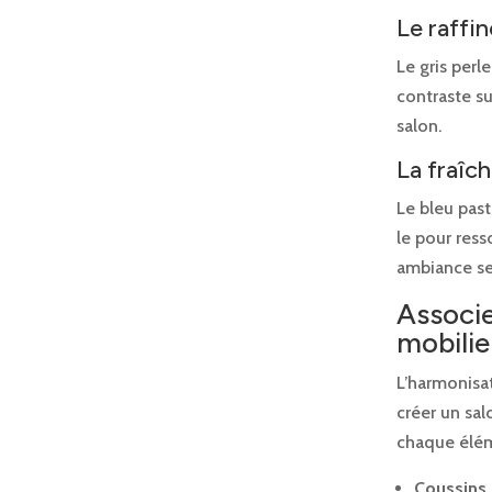
Le raffi
Le gris perl
contraste su
salon.
La fraîc
Le bleu past
le pour ress
ambiance se
Associe
mobilie
L’harmonisa
créer un sal
chaque élém
Coussins e