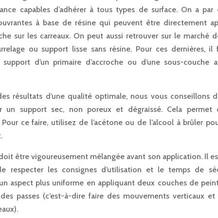
tance capables d’adhérer à tous types de surface. On a par
ouvrantes à base de résine qui peuvent être directement a
he sur les carreaux. On peut aussi retrouver sur le marché d
arrelage ou support lisse sans résine. Pour ces dernières, il 
e support d’un primaire d’accroche ou d’une sous-couche 
des résultats d’une qualité optimale, nous vous conseillons d’
ur un support sec, non poreux et dégraissé. Cela permet d
 Pour ce faire, utilisez de l’acétone ou de l’alcool à brûler po
.
 doit être vigoureusement mélangée avant son application. Il e
e respecter les consignes d’utilisation et le temps de s
un aspect plus uniforme en appliquant deux couches de pein
des passes (c’est-à-dire faire des mouvements verticaux et
eaux).