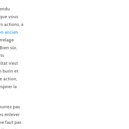
rendu
 que vous
s actions, à
n ancien
rrelage
Bien sûr,
its
tat n’est
n burin et
e action,
spirer la
ourrez pas
les enlever
 ne faut pas