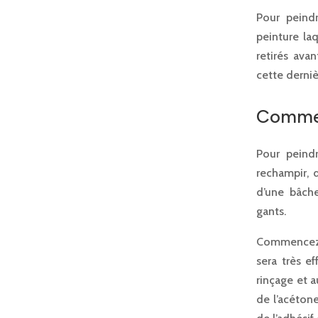
Pour peindr
peinture la
retirés ava
cette dernièr
Comment
Pour peindr
rechampir, 
d’une bâche
gants.
Commencez p
sera très e
rinçage et a
de l’acétone