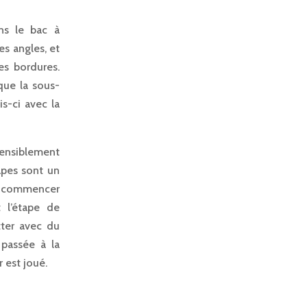
ns le bac à
es angles, et
es bordures.
que la sous-
s-ci avec la
sensiblement
apes sont un
aut commencer
t l’étape de
tter avec du
 passée à la
r est joué.