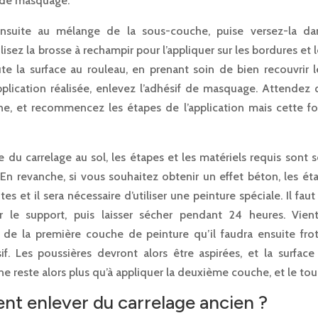
f de masquage.
nsuite au mélange de la sous-couche, puise versez-la da
ilisez la brosse à rechampir pour l’appliquer sur les bordures et l
te la surface au rouleau, en prenant soin de bien recouvrir l
application réalisée, enlevez l’adhésif de masquage. Attendez 
e, et recommencez les étapes de l’application mais cette foi
 du carrelage au sol, les étapes et les matériels requis sont 
En revanche, si vous souhaitez obtenir un effet béton, les ét
tes et il sera nécessaire d’utiliser une peinture spéciale. Il f
r le support, puis laisser sécher pendant 24 heures. Vien
on de la première couche de peinture qu’il faudra ensuite fro
sif. Les poussières devront alors être aspirées, et la surface
Il ne reste alors plus qu’à appliquer la deuxième couche, et le tou
t enlever du carrelage ancien ?