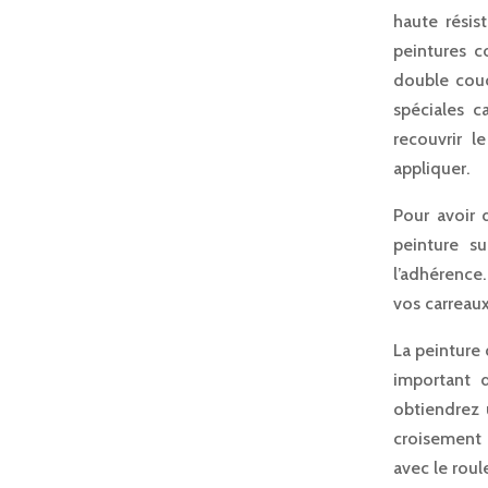
haute résis
peintures c
double couc
spéciales c
recouvrir l
appliquer.
Pour avoir 
peinture s
l’adhérence.
vos carreaux
La peinture
important d
obtiendrez 
croisement 
avec le roul