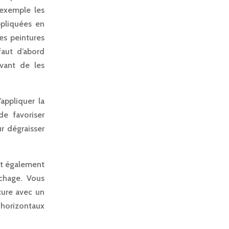
 exemple les
ppliquées en
es peintures
faut d’abord
avant de les
appliquer la
e favoriser
ur dégraisser
st également
échage. Vous
ture avec un
 horizontaux