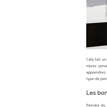
Cela fait u
n’avez jama
apprendrez à
type de pein
Les bon
Peindre du 