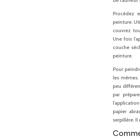
de l’adhési
Procédez e
peinture. Ut
couvrez tou
Une fois l’
couche sèch
peinture.
Pour peindre
les mêmes. 
peu différen
par prépare
l’applicati
papier abra
serpillère. 
Commen