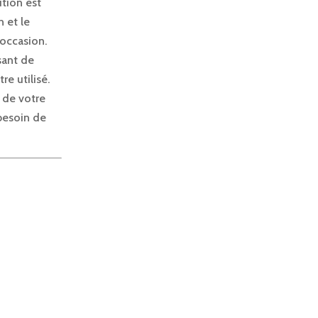
ution est
n et le
 occasion.
ssant de
e utilisé.
 de votre
 besoin de