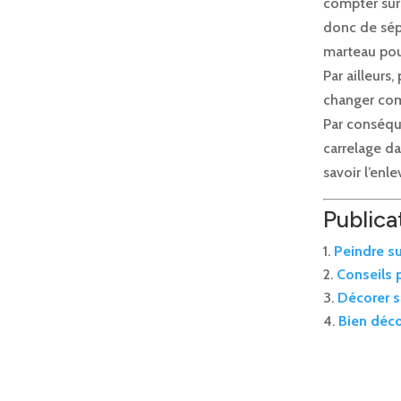
compter sur 
donc de sépa
marteau pour
Par ailleurs,
changer comp
Par conséque
carrelage da
savoir l’enl
Publicat
Peindre su
Conseils 
Décorer s
Bien déco