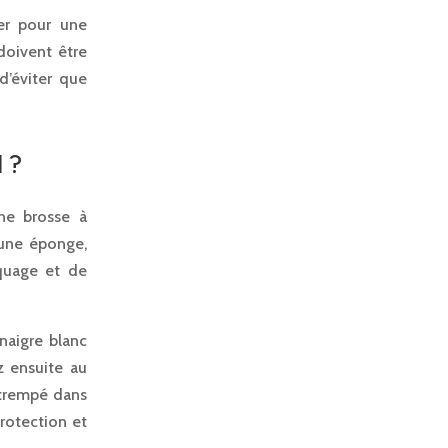
ter pour une
doivent être
d’éviter que
 ?
une brosse à
’une éponge,
squage et de
naigre blanc
z ensuite au
 trempé dans
protection et