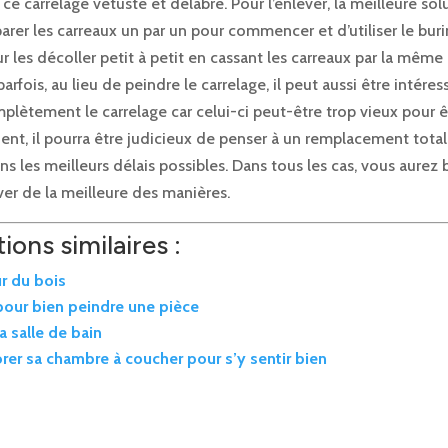
ce carrelage vétuste et délabré. Pour l’enlever, la meilleure sol
rer les carreaux un par un pour commencer et d’utiliser le buri
 les décoller petit à petit en cassant les carreaux par la même
 parfois, au lieu de peindre le carrelage, il peut aussi être intére
lètement le carrelage car celui-ci peut-être trop vieux pour êtr
nt, il pourra être judicieux de penser à un remplacement total
ns les meilleurs délais possibles. Dans tous les cas, vous aurez
ever de la meilleure des manières.
ions similaires :
r du bois
pour bien peindre une pièce
a salle de bain
rer sa chambre à coucher pour s’y sentir bien