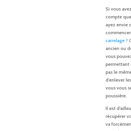
Si vous ave
compte que c
ayez envie d
commencer pa
carrelage ?
C
ancien ou dé
vous pouvez 
permettant d
pas le même.
d’enlever le
vous vous s
poussière.
Il est d’ail
récupérer vo
va forcément 