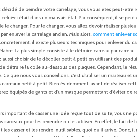
z décidé de peindre votre carrelage, vous vous êtes peut-être 
elui-ci était dans un mauvais état. Par conséquent, il se peut
e le changer. Pour le changer, vous allez devoir réaliser plusieur
r enlever le carrelage ancien. Mais alors,
comment enlever so
oncrètement, il existe plusieurs techniques pour enlever du ca
labré. La plus simple consiste à le détruire carreau par carreau. 
aussi choisir de le décoller petit à petit en utilisant des produ
e détruire la colle au-dessous des plaques. Cependant, le résul
 Ce que nous vous conseillons, c’est d’utiliser un marteau et u
s carreaux petit à petit. Bien évidemment, avant de réaliser cett
erez équipés de gants et d’un masque permettant d’éviter de re
leurs important de casser une idée reçue tout de suite, vous ne p
s carreaux pour les revendre ou les utiliser. En effet, le fait de 
les casser et les rendre inutilisables, quoi qu’il arrive. Donc, il