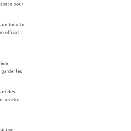
espace pour
 de toilette
en offrant
ièce
à garder les
s et des
el à votre
soin en