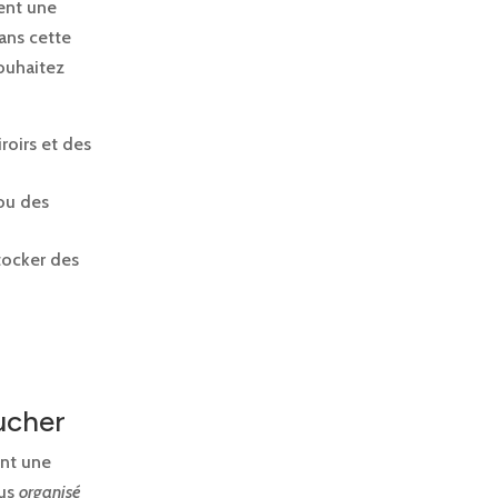
ent une
ans cette
souhaitez
roirs et des
 ou des
stocker des
ucher
ent une
lus
organisé