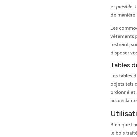
et
paisible
.
de manière 
Les commodes
vêtements p
restreint, s
disposer vos
Tables d
Les tables d
objets tels 
ordonné et 
accueillante
Utilisat
Bien que l’
le bois trai