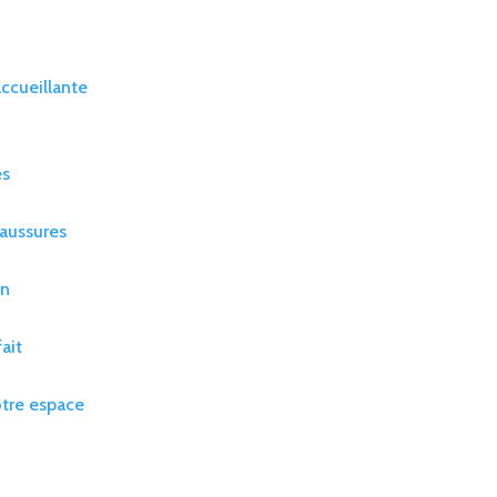
e
ccueillante
es
haussures
on
ait
otre espace