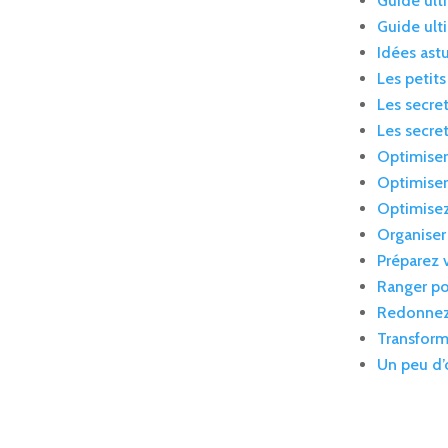
Guide ult
Guide ult
Idées ast
Les petit
Les secre
Les secre
Optimiser 
Optimiser
Optimisez
Organiser
Préparez 
Ranger po
Redonnez 
Transform
Un peu d’