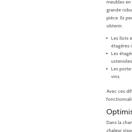
meubles en 
grande robu
pièce. Ils p
obtenir.
Les îlots
étagères 
Les étagè
ustensiles
Les porte-
vins.
Avec ces dif
fonctionnali
Optimis
Dans la cha
chaleur vis