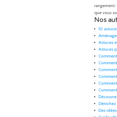
rangement. 
que vous sou
Nos aut
10 astuce
Aménager 
Astuces e
Astuces p
Comment o
Comment o
Comment o
Comment s
Comment s
Comment t
Découvrez
Dénichez 
Des idées