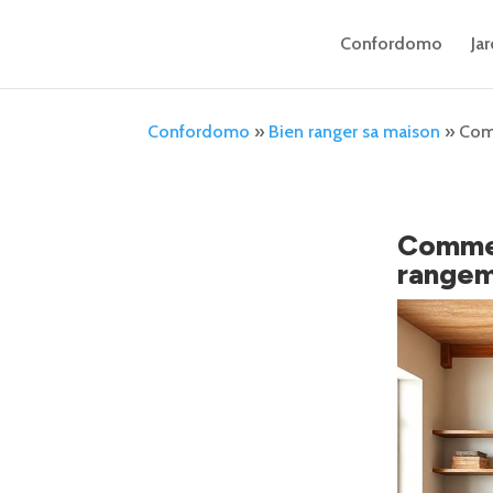
Confordomo
Jar
Confordomo
»
Bien ranger sa maison
»
Comm
Commen
rangem