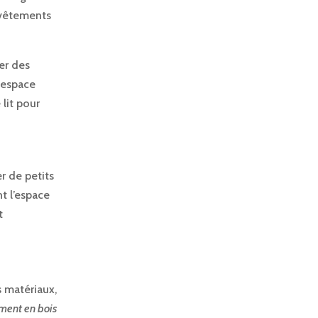
 vêtements
er des
 espace
lit pour
r de petits
t l’espace
t
 matériaux,
ment en bois