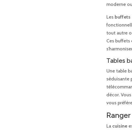
moderne ou 
Les
buffets
fonctionnell
tout autre o
Ces buffets 
s’harmoniser
Tables b
Une table b
séduisante p
télécommand
décor. Vous 
vous préfér
Ranger 
La
cuisine
es