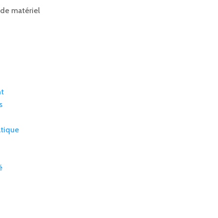
 de matériel
nt
s
atique
é