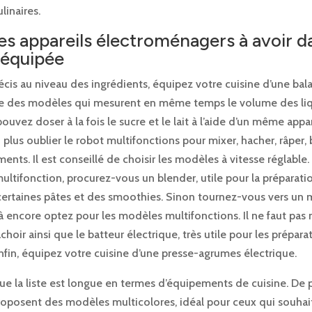
linaires.
s appareils électroménagers à avoir d
 équipée
écis au niveau des ingrédients, équipez votre cuisine d’une bala
 des modèles qui mesurent en même temps le volume des liq
ouvez doser à la fois le sucre et le lait à l’aide d’un même appare
 plus oublier le robot multifonctions pour mixer, hacher, râper, 
liments. Il est conseillé de choisir les modèles à vitesse réglable
ultifonction, procurez-vous un blender, utile pour la préparati
certaines pâtes et des smoothies. Sinon tournez-vous vers un 
à encore optez pour les modèles multifonctions. Il ne faut pas 
achoir ainsi que le batteur électrique, très utile pour les prépara
Enfin, équipez votre cuisine d’une presse-agrumes électrique.
 que la liste est longue en termes d’équipements de cuisine. De p
proposent des modèles multicolores, idéal pour ceux qui souhai