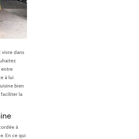
 vivre dans
ouhaitez
e entre
e à lui
cuisine bien
aciliter la
ine
cordée à
ne. En ce qui