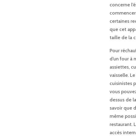
concerne l’é
commencer pa
certaines re
que cet appa
taille de la 
Pour réchauff
d’un four à 
assiettes, cu
vaisselle. L
cuisinistes 
vous pouvez
dessus de la 
savoir que d
même possibl
restaurant.
accès inter