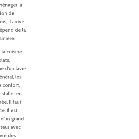
ménager, à
tion de
s, il arrive
dépend de la
sinière.
 la cuisine
lats,
ine d’un lave-
néral, les
e confort,
staller en
ée. Il faut
. Il est
 d’un grand
ateur avec
ivre des