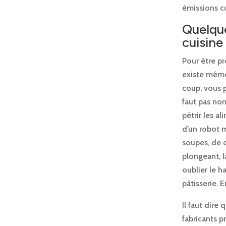
émissions cu
Quelque
cuisine
Pour être pr
existe même
coup, vous p
faut pas non
pétrir les a
d’un robot m
soupes, de 
plongeant, l
oublier le h
pâtisserie. 
Il faut dire
fabricants 