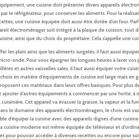
quipement, une cuisine doit présenter divers appareils électro
r le réfrigérateur, pour conserver les aliments. Pour la réalisa
cettes, une cuisine équipée doit aussi être dotée d’un four. Parfoi
reil électroménager soit intégré à la plaque de cuisson, tout 
cuisine, ainsi que du choix du propriétaire. Cela s’appelle une cui
er les plats ainsi que les aliments surgelés, il faut aussi équiper
micro-onde. Pour vous épargner les longues heures à laver vos p
illères et autres vaisselles sales, il faut aussi équiper votre cuis
e choix en matière d’équipements de cuisine est large mais en gé
proposent ces matériaux dans leurs offres basiques. Pour plus d
 ajouter d’autres équipements à commencer par une hotte, à in
cuisinière. Cet appareil va évacuer la graisse, la vapeur et la fum
ans le domaine des appareils électroménagers, le choix est vaste
e d’équiper la cuisine avec des appareils dignes d’une cuisine
 La cuisine moderne est même équipée de téléviseur et d’ordin
net pour pouvoir accéder à diverses recettes ou encore pour su