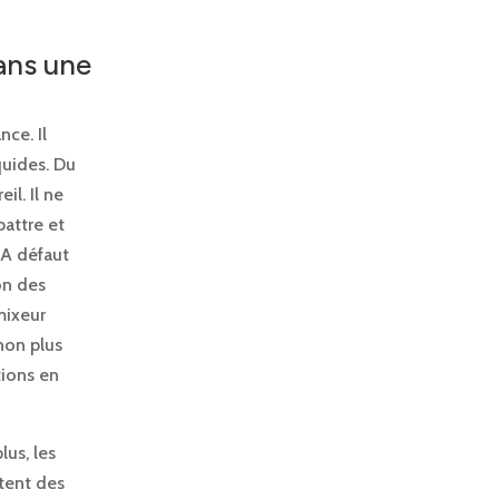
ans une
nce. Il
uides. Du
il. Il ne
battre et
. A défaut
on des
mixeur
non plus
tions en
lus, les
tent des