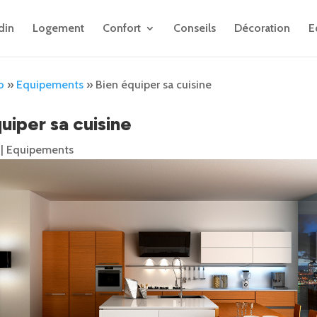
din
Logement
Confort
Conseils
Décoration
E
o
»
Equipements
»
Bien équiper sa cuisine
uiper sa cuisine
|
Equipements