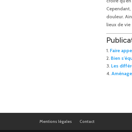
croire qu’en
Cependant, g
douleur. Ai
lieux de vie
Publicat
Faire appe
Bien s’équ
Les diffé
Aménager
Mentions légales
Contact