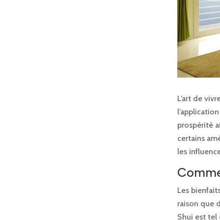
L’art de viv
l’applicatio
prospérité a
certains amé
les influenc
Comment
Les bienfait
raison que 
Shui est tel