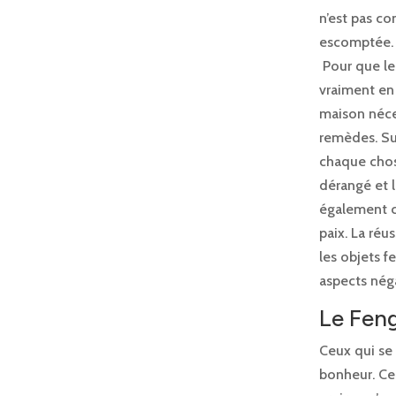
n’est pas co
escomptée. P
Pour que les
vraiment en 
maison néces
remèdes. Sur
chaque chos
dérangé et l
également ce
paix. La réu
les objets f
aspects néga
Le Feng
Ceux qui se 
bonheur. Cel