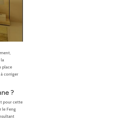
ement,
 la
n place
à corriger
nne ?
nt pour cette
 le Feng
nsultant