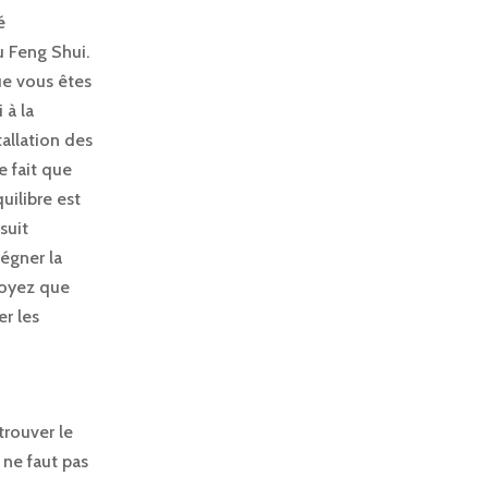
é
u Feng Shui.
que vous êtes
 à la
allation des
e fait que
uilibre est
suit
régner la
croyez que
er les
trouver le
 ne faut pas