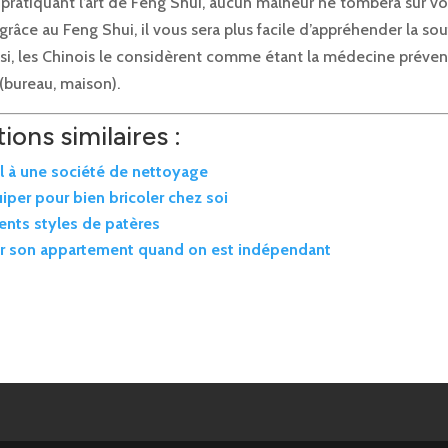
 pratiquant l’art de Feng Shui, aucun malheur ne tombera sur vo
râce au Feng Shui, il vous sera plus facile d’appréhender la sou
nsi, les Chinois le considèrent comme étant la médecine préven
 (bureau, maison).
ions similaires :
l à une société de nettoyage
iper pour bien bricoler chez soi
rents styles de patères
 son appartement quand on est indépendant