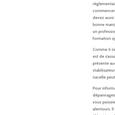
règlementair
commencer, i
devez aussi
bonne manipu
un professio
formation qua
Comme il s’a
est de s’ass
présente auc
stabilisateu
nacelle peut
Pour inform
dépannages.
vous puissie
alentours. I