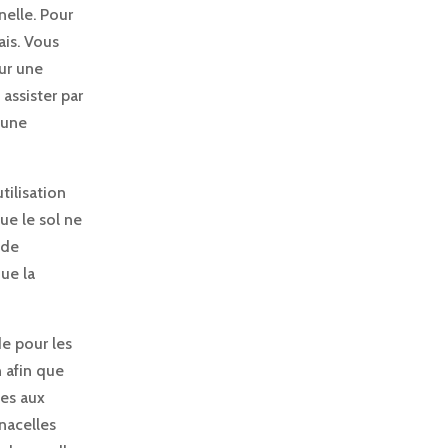
nelle. Pour
ais. Vous
ur une
assister par
 une
tilisation
que le sol ne
 de
que la
e pour les
 afin que
nes aux
 nacelles