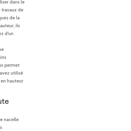
liser dans le
s travaux de
ques de la
uteur, ils
ez d’un
ne
ins
ous permet
avez utilisé
x en hauteur
ute
ne nacelle
ns