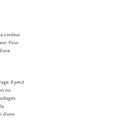
la couleur
eur. Pour
d’une
age. Il peut
ion ou
audages.
 la
n d’une