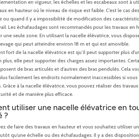
lementation en vigueur, les échelles et les escabeaux sont à uti
aux en hauteur où le niveau de risque est faible. C’est le cas de
 ou quand il y a impossibilité de modification des caractéristi
vail. Les échafaudages sont recommandés pour les travaux en ha
ur une seule zone. En utilisant la nacelle élévatrice, vous dispos
levage qui peut atteindre environ 18 m et qui est amovible.
nt fort de la nacelle élévatrice est qu’il peut supporter plus d’u
 plus, elle peut supporter des charges assez importantes. Certa
posent de bras articulés et d’autres des bras pendulés. Cela v
plus facilement les endroits normalement inaccessibles si vous 
. Grâce à la nacelle élévatrice, vous pouvez réaliser des travau
urité et de manière plus efficace.
 utiliser une nacelle élévatrice en to
é ?
z de faire des travaux en hauteur et vous souhaitez utiliser u
lutôt qu’une échelle ou des échafaudages. Il y a des dispositio