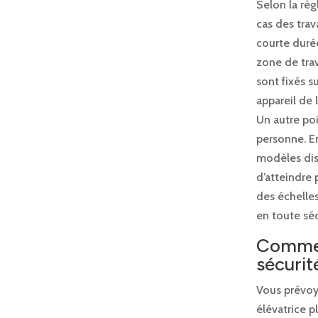
Selon la règ
cas des trav
courte durée
zone de tra
sont fixés s
appareil de 
Un autre poi
personne. En
modèles dis
d’atteindre 
des échelles
en toute séc
Comment
sécurit
Vous prévoye
élévatrice p